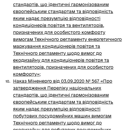
стандартів, що ідентичні гармонізованим
європейським стандартам та відповідність
яким надає презумпцію відповідності
кондиціонерів повітря та вентиляторів,
призначених для особистого комфорту
вимогам Технічного регламенту енергетичного
маркування кондиціонерів повітря та
Технічного регламенту щодо вимог до
екодизайну для кондиціонерів повітря та
вентиляторів, призначених для особистого
комфорту»
;
Наказ Міненерго від 03.09.2020 № 567 «Про
затвердження Переліку національних
стандартів, що ідентичні гармонізованим
європейським стандартам та відповідність
яким надає презумпцію відповідності
побутових посудомийних машин вимогам
Технічного регламенту щодо вимог до
екодизайну для побутових посудомийних