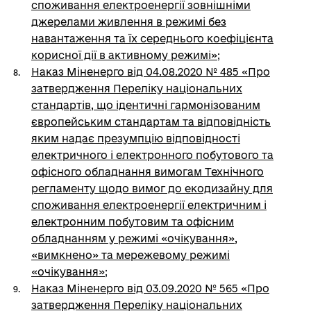
споживання електроенергії зовнішніми
джерелами живлення в режимі без
навантаження та їх середнього коефіцієнта
корисної дії в активному режимі»
;
Наказ Міненерго від 04.08.2020 № 485 «Про
затвердження Переліку національних
стандартів, що ідентичні гармонізованим
європейським стандартам та відповідність
яким надає презумпцію відповідності
електричного і електронного побутового та
офісного обладнання вимогам Технічного
регламенту щодо вимог до екодизайну для
споживання електроенергії електричним і
електронним побутовим та офісним
обладнанням у режимі «очікування»,
«вимкнено» та мережевому режимі
«очікування»
;
Наказ Міненерго від 03.09.2020 № 565 «Про
затвердження Переліку національних