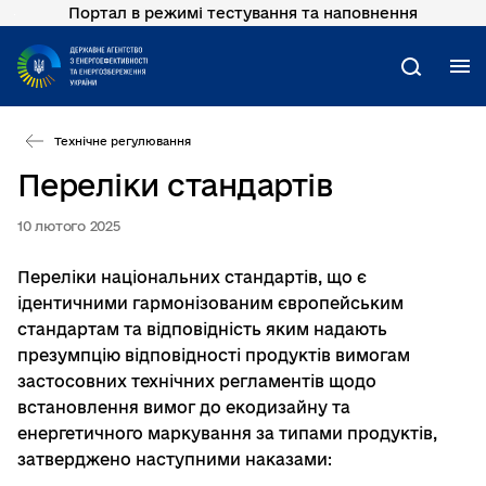
Портал в режимі тестування та наповнення
Перейти
до
основного
М
Пошук
вмісту
Технічне регулювання
Переліки стандартів
10 лютого 2025
Переліки національних стандартів, що є
ідентичними гармонізованим європейським
стандартам та відповідність яким надають
презумпцію відповідності продуктів вимогам
застосовних технічних регламентів щодо
встановлення вимог до екодизайну та
енергетичного маркування за типами продуктів,
затверджено наступними наказами
: