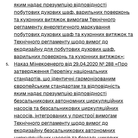
яким надає презумпцію відповідності
побутових духових шаф, варильних поверхонь
та кухонних витяжок вимогам Технічного
регламенту енергетичного маркування
побутових духових шаф та кухонних витяжок та
Технічного регламенту щодо вимог до
екодизайну для побутових духових шаф,
варильних поверхонь та кухонних витяжок»
;
Наказ Мінекоенерго від 29.04.2020 № 288 «Про
затвердження Переліку національних
стандартів, що ідентичні гармонізованим
європейським стандартам та відповідність
яким надає презумпцію відповідності
безсальникових автономних циркуляційних
насосів та безсальникових циркуляційних
насосів, інтегрованих у пристрої вимогам
Технічного регламенту щодо вимог до
екодизайну безсальникових автономних
циркуляційних насосів та безсальникових