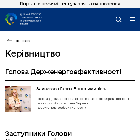
Портал в режимі тестування та наповнення
Перейти
до
основного
М
Пошук
вмісту
Головна
Керівництво
Голова Держенергоефективності
Замазєєва Ганна Володимирівна
Голова Державного агентства з енергоефективності
та енергозбереження України
(Держенергоефективності)
Заступники Голови