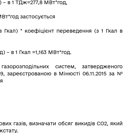
 – в 1 ТДж=277,8 МВт*год,
МВт*год застосується
(в Гкал) * коефіцієнт переведення (з 1 Гкал в
 – в 1 Гкал =1,163 МВт*год.
азорозподільних систем, затвердженого
, зареєстрованою в Мінюсті 06.11.2015 за №
ня
вих газів, визначати обсяг викидів СО2, який
жстату.