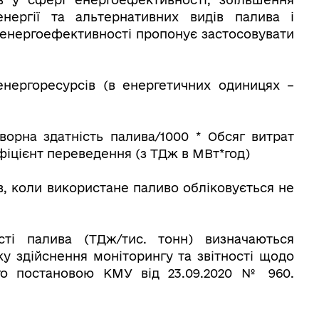
нергії та альтернативних видів палива і
енергоефективності пропонує застосовувати
нергоресурсів (в енергетичних одиницях –
орна здатність палива/1000 * Обсяг витрат
фіцієнт переведення (з ТДж в МВт*год)
в, коли використане паливо обліковується не
сті палива (ТДж/тис. тонн) визначаються
ку здійснення моніторингу та звітності щодо
ого постановою КМУ від 23.09.2020 № 960.