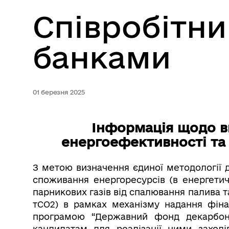
Співробітн
банками
01 березня 2025
Інформація щодо в
енергоефективності та 
З метою визначення єдиної методології 
споживання енергоресурсів (в енергетич
парникових газів від спалювання палива т
тСО2) в рамках механізму надання фін
програмою “Державний фонд декарбоніз
кандидатам для реалізації ними заході