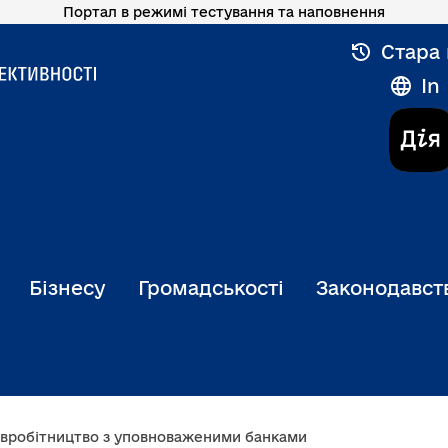
Портал в режимі тестування та наповнення
Стара 
In
Бізнесу
Громадськості
Законодавст
івробітництво з уповноваженими банками