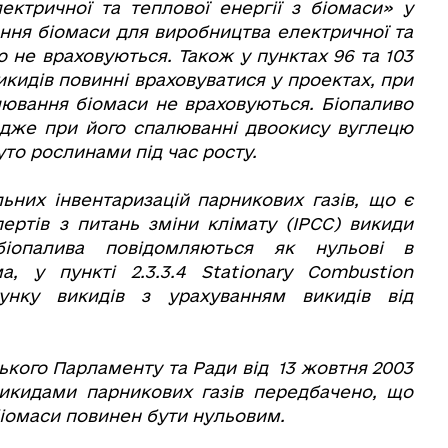
ктричної та теплової енергії з біомаси» у
ання біомаси для виробництва електричної та
ю не враховуються. Також у пунктах 96 та 103
икидів повинні враховуватися у проектах, при
ювання біомаси не враховуються. Біопаливо
дже при його спалюванні двоокису вуглецю
уто рослинами під час росту.
ьних інвентаризацій парникових газів, що є
ртів з питань зміни клімату (IPCC) викиди
іопалива повідомляються як нульові в
а, у пункті 2.3.3.4 Stationary Combustion
унку викидів з урахуванням викидів від
ького Парламенту та Ради від 13 жовтня 2003
викидами парникових газів передбачено, що
біомаси повинен бути нульовим.