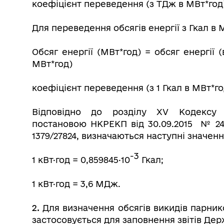
коефіцієнт переведення (з ТДж в МВт*год)
Для переведення обсягів енергії з Гкал в 
Обсяг енергії (МВт*год) = обсяг енергії 
МВт*год)
коефіцієнт переведення (з 1 Гкал в МВт*год)
Відповідно до розділу XV Кодексу г
постановою НКРЕКП від 30.09.2015 № 249
1379/27824, визначаються наступні значен
-3
1 кВт·год = 0,859845·10
Гкал;
1 кВт·год = 3,6 МДж.
2.
Для визначення обсягів викидів парнико
застосовується для заповнення звітів Дер