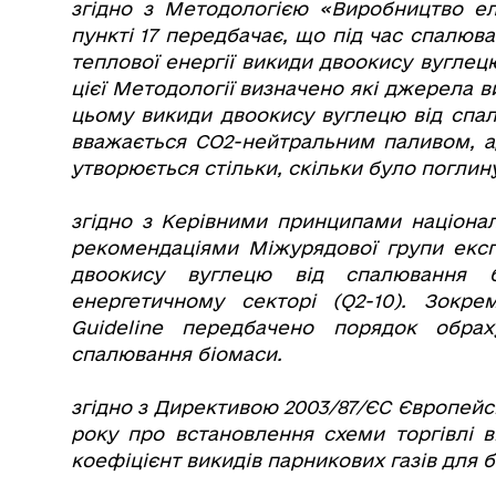
згідно з Методологією «Виробництво еле
пункті 17 передбачає, що під час спалюв
теплової енергії викиди двоокису вуглец
цієї Методології визначено які джерела в
цьому викиди двоокису вуглецю від спал
вважається СО2-нейтральним паливом, а
утворюється стільки, скільки було поглин
згідно з Керівними принципами націонал
рекомендаціями Міжурядової групи експе
двоокису вуглецю від спалювання б
енергетичному секторі (Q2-10). Зокрем
Guideline передбачено порядок обрах
спалювання біомаси.
згідно з Директивою 2003/87/ЄС Європейс
року про встановлення схеми торгівлі 
коефіцієнт викидів парникових газів для 