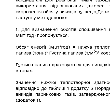
використання відновлюваних джерел е
скорочення обсягу викидів вуглецю,Держ
наступну методологію:
1.
Для визначення обсягів споживання е
МВт*год) пропонується:
Обсяг енергії (МВт*год) =
Нижча теплотв
3
палива (тонн)* Густина палива (т/м
)* кое
Густина палива враховується для випадкі
в тонах.
Значення нижчої теплотворної здатно
відповідно до таблиці 1 додатку 3 Поряд
викидів парникових газів, затверджен
(додаток 1).