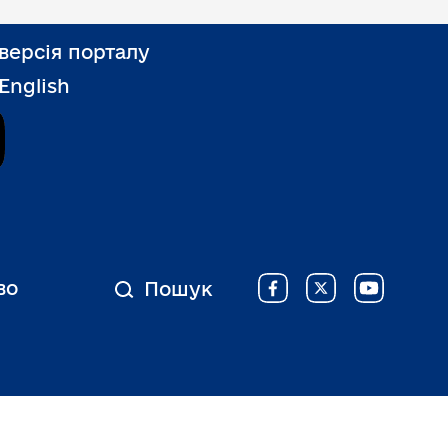
версія порталу
 English
Дія
во
Пошук