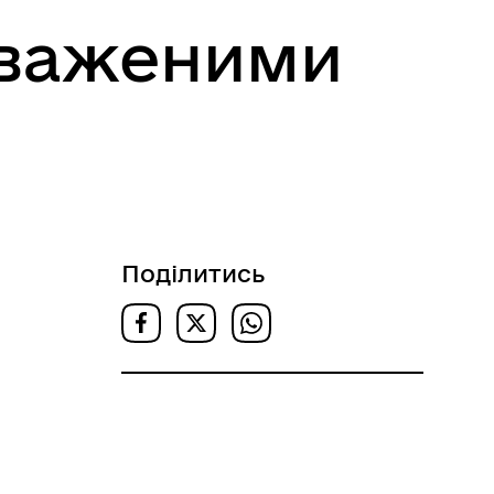
оваженими
Поділитись