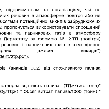
, підприємствам та організаціям, які не
чих речовин в атмосферне повітря або не
бсягами потенційних викидів забруднюючих
у, пропонується використовувати спрощений
човин та парникових газів в атмосферу
тів Держстату за формою № 2-ТП (повітря)
 речовин і парникових газів в атмосферне
арних джерел викидів")
dent/2tp.pdf
):
зів (викидів СО2) від споживаного палива
отворна здатність палива (ТДж/тис. тонн)*
CO
/ТДж) * Обсяг витрат палива/1000 (тонн) *
2
в, коли використане паливо обліковується не