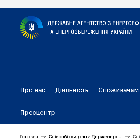
Перейти
до
основного
вмісту
Про нас
Діяльність
Споживачам
Пресцентр
Головна
Співробітництво з Держенергоефективності
Сп