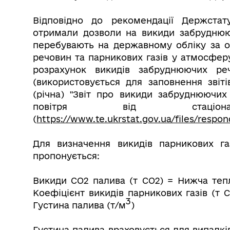
Відповідно до рекомендації Держстату
отримали дозволи на викиди забруднюю
перебувають на державному обліку за о
речовин та парникових газів у атмосфер
розрахунок викидів забруднюючих ре
(використовується для заповнення зві
(річна) "Звіт про викиди забруднюючих
повітря від стаціон
(
https://www.te.ukrstat.gov.ua/files/respon
Для визначення викидів парникових га
пропонується:
Викиди СО2 палива (т СО2) =
Нижча тепл
Коефіцієнт викидів парникових газів (т 
3
Густина палива (т/м
)
Густина палива враховується для випадкі