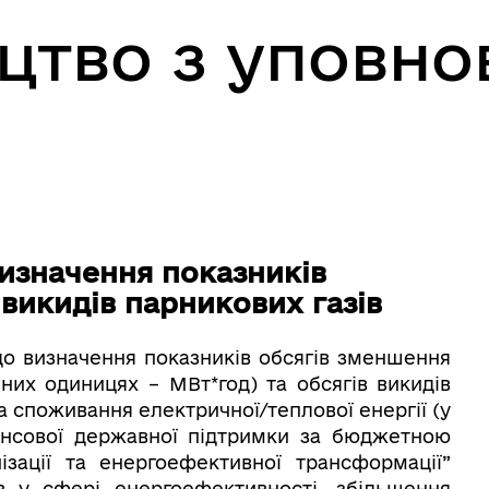
ицтво з уповн
изначення показників
викидів парникових газів
до визначення показників обсягів зменшення
них одиницях – МВт*год) та обсягів викидів
а споживання електричної/теплової енергії (у
ансової державної підтримки за бюджетною
ації та енергоефективної трансформації”
в у сфері енергоефективності, збільшення