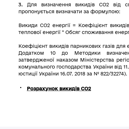
3.
Для визначення викидів СО2 від сп
пропонується визначати за формулою:
Викиди СО2 енергії = Коефіцієнт викиді
теплової енергії * Обсяг споживання енерг
Коефіцієнт викидів парникових газів для 
Додатком 10 до Методики визначенн
затвердженої наказом Міністерства регіо
комунального господарства України від 11.
юстиції України 16.07. 2018 за № 822/32274).
Розрахунок викидів СО2