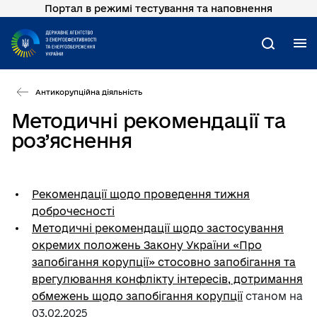
Портал в режимі тестування та наповнення
Перейти
до
основного
М
Пошук
вмісту
Антикорупційна діяльність
Методичні рекомендації та
роз’яснення
Рекомендації щодо проведення тижня
доброчесності
Методичні рекомендації щодо застосування
окремих положень Закону України «Про
запобігання корупції» стосовно запобігання та
врегулювання конфлікту інтересів, дотримання
обмежень щодо запобігання корупції
станом на
03.02.2025