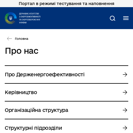
Портал в режимі тестування та наповнення
Перейти
до
основного
М
Пошук
вмісту
Головна
Про нас
Про Держенергоефективності
Керівництво
Організаційна структура
Структурні підрозділи