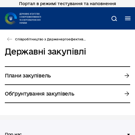
Портал в режимі тестування та наповнення
Перейти
до
основного
М
Пошук
вмісту
Співробітництво з Держенергоефективності
Державні закупівлі
Плани закупівель
Обґрунтування закупівель
Про нас