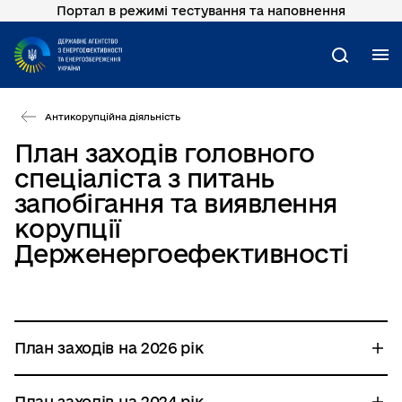
Портал в режимі тестування та наповнення
Перейти
до
основного
М
Пошук
вмісту
Антикорупційна діяльність
План заходів головного
спеціаліста з питань
запобігання та виявлення
корупції
Держенергоефективності
План заходів на 2026 рік
План заходів на 2024 рік