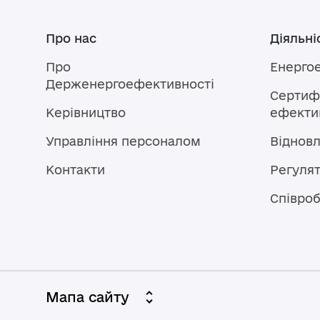
Про нас
Діяльні
Про
Енерго
Держенергоефективності
Сертифі
Керівництво
ефектив
Управління персоналом
Віднов
Контакти
Регулят
Співроб
Мапа сайту