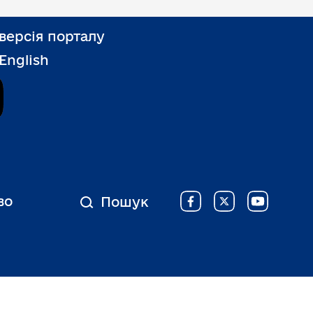
версія порталу
 English
Дія
во
Пошук