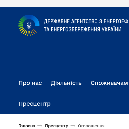
Перейти
до
основного
вмісту
Про нас
Діяльність
Споживачам
Пресцентр
Головна
Пресцентр
Оголошення