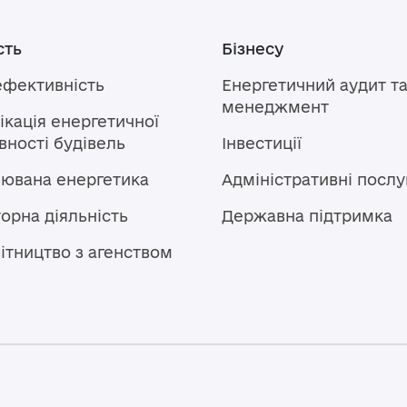
сть
Бізнесу
ефективність
Енергетичний аудит т
менеджмент
кація енергетичної
ності будівель
Інвестиції
лювана енергетика
Адміністративні послу
орна діяльність
Державна підтримка
ітництво з агенством