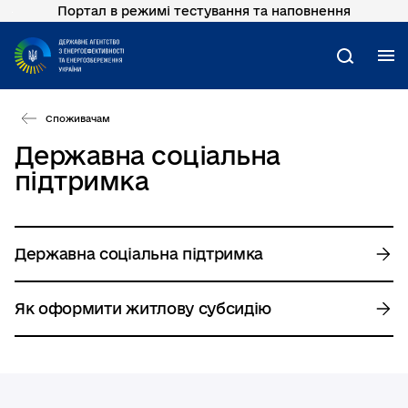
Портал в режимі тестування та наповнення
Перейти
до
основного
М
Пошук
вмісту
Споживачам
Державна соціальна
підтримка
Державна соціальна підтримка
Як оформити житлову субсидію