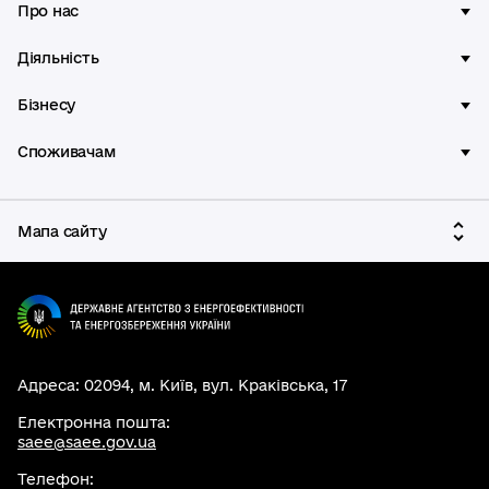
Про нас
Діяльність
Бізнесу
Споживачам
Мапа сайту
Адреса: 02094, м. Київ, вул. Краківська, 17
Електронна пошта:
saee@saee.gov.ua
Телефон: