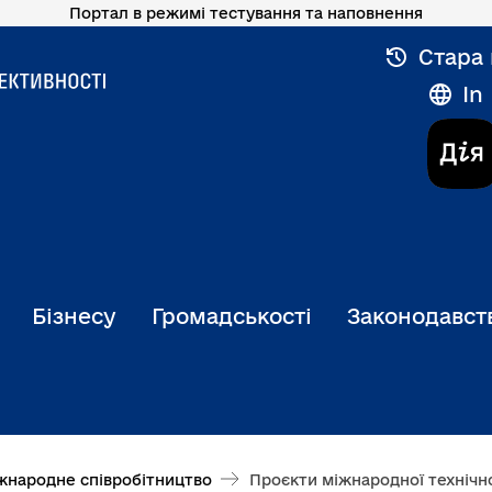
Портал в режимі тестування та наповнення
Стара 
In
Бізнесу
Громадськості
Законодавст
жнародне співробітництво
Проєкти міжнародної технічн