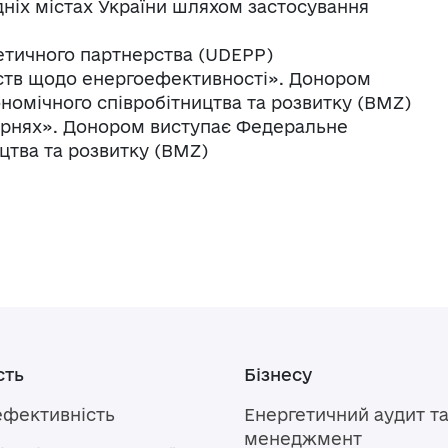
дніх містах України шляхом застосування
етичного партнерства (UDEPP)
ств щодо енергоефективності». Донором
номічного співробітництва та розвитку (BMZ)
карнях». Донором виступає Федеральне
цтва та розвитку (BMZ)
сть
Бізнесу
ефективність
Енергетичний аудит т
менеджмент