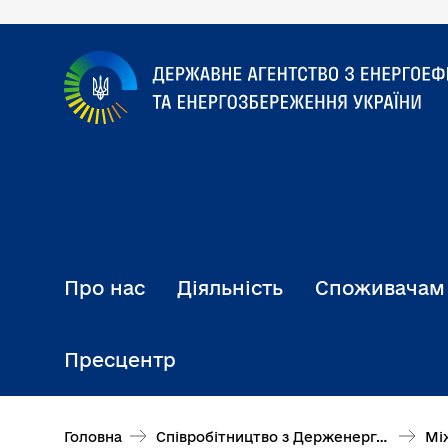
Перейти
до
основного
вмісту
Про нас
Діяльність
Споживачам
Пресцентр
Головна
Співробітництво з Держенергоефективності
Мі