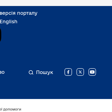
версія порталу
 English
Дія
во
Пошук
ої допомоги