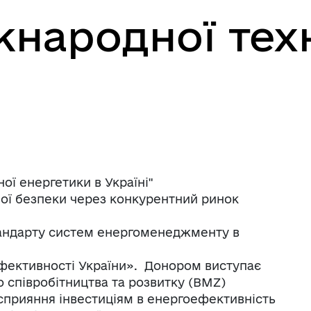
народної техн
ої енергетики в Україні"
ої безпеки через конкурентний ринок
андарту систем енергоменеджменту в
фективності України». Донором виступає
 співробітництва та розвитку (BMZ)
сприяння інвестиціям в енергоефективність