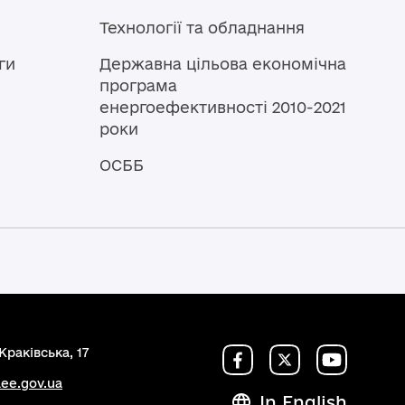
Технології та обладнання
ги
Державна цільова економічна
програма
енергоефективності 2010-2021
роки
ОСББ
Краківська, 17
ee.gov.ua
In English