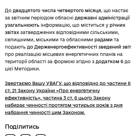
До
двадцятого числа четвертого місяця
, що настає
за звітним періодом обласні
державні адміністрації
узагальнюють
інформацію, що міститься у
річних
звітах
затверджених відповідними сільськими,
селищними, міськими та обласними
радами
та
подають
до Держенергоефективності
зведений звіт
про реалізацію місцевих енергетичних планів на
території області за формою згідно з
додатком 6
до
цієї Методики.
Звертаємо Вашу УВАГУ, що відповідно до частини 6
ст. 21 Закону України «Про енергетичну
ефективність», частина 3 ст. 6 цього Закону
набирає чинності
протягом чотирьох років з дня
набрання чинності цим Законом
.
Поділитись