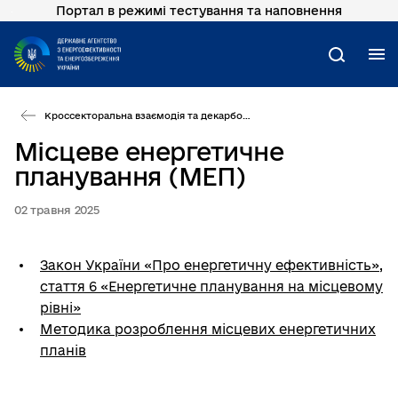
Портал в режимі тестування та наповнення
Перейти
до
основного
М
Пошук
вмісту
Кроссекторальна взаємодія та декарбонізація
Місцеве енергетичне
планування (МЕП)
02 травня 2025
Закон України «Про енергетичну ефективність»,
стаття 6 «Енергетичне планування на місцевому
рівні»
Методика розроблення місцевих енергетичних
планів