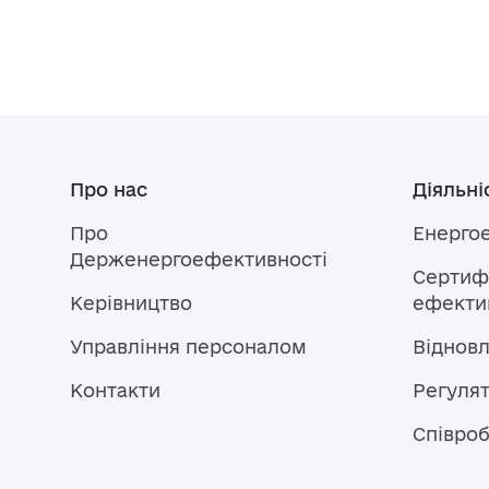
Про нас
Діяльні
Про
Енерго
Держенергоефективності
Сертифі
Керівництво
ефектив
Управління персоналом
Віднов
Контакти
Регулят
Співроб