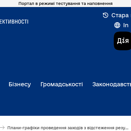
Портал в режимі тестування та наповнення
Стара 
In
Бізнесу
Громадськості
Законодавст
Плани-графіки проведення заходів з відстеження результативності регуляторних актів