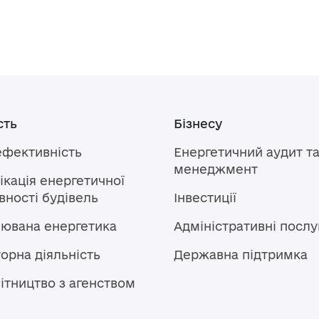
сть
Бізнесу
ефективність
Енергетичний аудит т
менеджмент
кація енергетичної
ності будівель
Інвестиції
лювана енергетика
Адміністративні послу
орна діяльність
Державна підтримка
ітництво з агенством