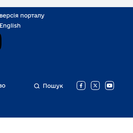
версія порталу
 English
Дія
во
Пошук