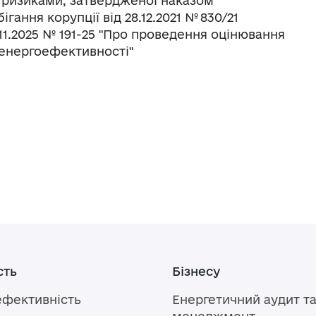
 ризиками, затвердженої наказом
гання корупції від 28.12.2021 № 830/21
11.2025 № 191-25 "Про проведення оцінювання
женергоефективності"
сть
Бізнесу
ефективність
Енергетичний аудит т