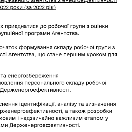
Державного агентства з енергоефективності
22 роки (за 2022 рік)
 приєднатися до робочої групи з оцінки
рупційної програми Агентства.
чаток формування складу робочої групи з
ості Агентства, що стане першим кроком для
 та енергозбереження
овлення персонального складу робочої
у Держенергоефективності.
нення ідентифікації, аналізу та визначення
Держенергоефективності, а також розробки
атковим і надзвичайно важливим етапом у
рами Держенергоефективності.