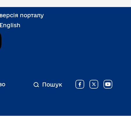
версія порталу
 English
Дія
во
Пошук