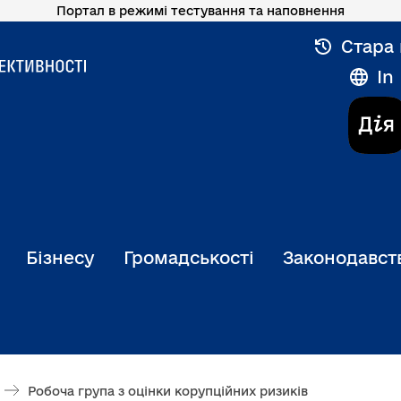
Портал в режимі тестування та наповнення
Стара 
In
Бізнесу
Громадськості
Законодавст
Робоча група з оцінки корупційних ризиків