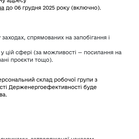
ну адресу
ua
до 06 грудня 2025 року (включно).
у заходах, спрямованих на запобігання і
у цій сфері (за можливості — посилання на
вані проєкти тощо).
ерсональний склад робочої групи з
ості Держенергоефективності буде
ва.