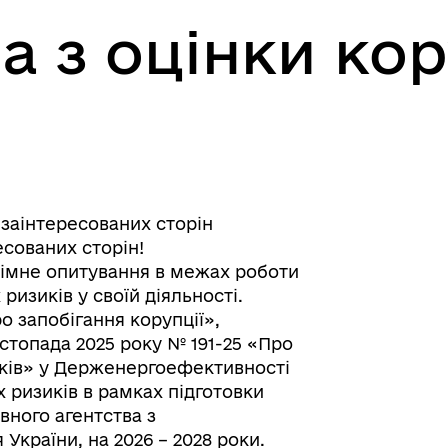
а з оцінки ко
 заінтересованих сторін
есованих сторін!
імне опитування в межах роботи
ризиків у своїй діяльності.
ро запобігання корупції»,
стопада 2025 року № 191-25 «Про
ків» у Держенергоефективності
 ризиків в рамках підготовки
ного агентства з
країни, на 2026 – 2028 роки.