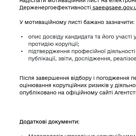
надіслати мотиваційний лист на електрон
Держенергоефективності
saee@saee.gov.
У мотиваційному листі бажано зазначити:
опис досвіду кандидата та його участі 
протидію корупції;
підтвердження професійної діяльності 
публікації, звіти, дослідження, реалізо
Після завершення відбору і погодження п
оцінювання корупційних ризиків у діяльн
опубліковано на офіційному сайті Агентст
Додаткові документи
: