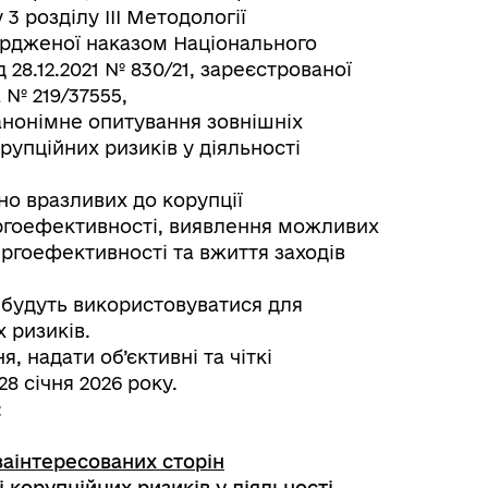
 3 розділу ІІІ Методології
ердженої наказом Національного
д 28.12.2021 № 830/21, зареєстрованої
а № 219/37555,
нонімне опитування зовнішніх
рупційних ризиків у діяльності
о вразливих до корупції
ргоефективності, виявлення можливих
ергоефективності та вжиття заходів
 будуть використовуватися для
х ризиків.
 надати об’єктивні та чіткі
28 січня 2026 року.
:
заінтересованих сторін
корупційних ризиків у діяльності