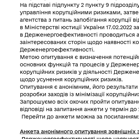
На підставі підпункту 2 пункту 9 підрозділу
управління корупційними ризиками, затв
агентства з питань запобігання корупції ві
в Міністерстві юстиції України 17.02.2022 з
в Держенергоефективності проводиться а
заінтересованих сторін щодо наявності ко
Держенергоефективності.
Метою опитування є визначення потенційн
основних функцій та процесів у Держене
корупційних ризиків у діяльності Держен
щодо усунення корупційних ризиків.
Опитування є анонімним, його результати
розробки заходів із мінімізації корупційни
Запрошуємо всіх охочих пройти опитування,
відповіді на запитання анкети у термін до 
Перейти до анкети можна за посиланням
Анкета анонімного опитування зовнішніх 
Держенергоефективності щодо наявності 