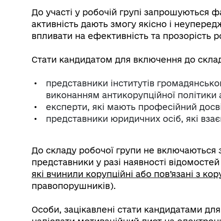
До участі у робочій групі запрошуються фа
активність дають змогу якісно і неупере
впливати на ефективність та прозорість р
Стати кандидатом для включення до склад
представники інститутів громадянськог
виконанням антикорупційної політики 
експерти, які мають професійний досвід
представники юридичних осіб, які вза
До складу робочої групи не включаються з
представники у разі наявності відомостей
які вчинили корупційні або пов’язані з 
правопорушників).
Особи, зацікавлені стати кандидатами дл