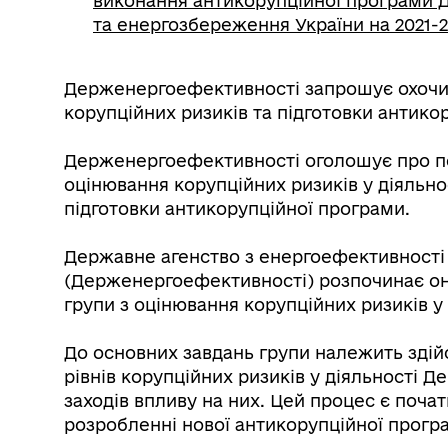
виконання антикорупційної програми 
та енергозбереження України на 2021-20
Держенергоефективності запрошує охочих
корупційних ризиків та підготовки антико
Держенергоефективності оголошує про по
оцінювання корупційних ризиків у діяльн
підготовки антикорупційної програми.
Державне агенство з енергоефективності
(Держенергоефективності) розпочинає он
групи з оцінювання корупційних ризиків 
До основних завдань групи належить здійс
рівнів корупційних ризиків у діяльності 
заходів впливу на них. Цей процес є поч
розробленні нової антикорупційної прог