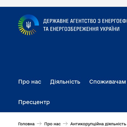
Перейти
до
основного
вмісту
Про нас
Діяльність
Споживачам
Пресцентр
Головна
Про нас
Антикорупційна діяльність