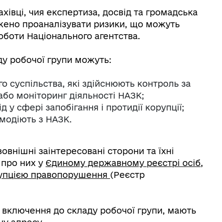
хівці, чия експертиза, досвід та громадська
джено проаналізувати ризики, що можуть
оботи Національного агентства.
у робочої групи можуть:
о суспільства, які здійснюють контроль за
або моніторинг діяльності НАЗК;
 у сфері запобігання і протидії корупції;
ємодіють з НАЗК.
овнішні заінтересовані сторони та їхні
 про них у
Єдиному державному реєстрі осіб,
корупцією правопорушення
(Реєстр
я включення до складу робочої групи, мають