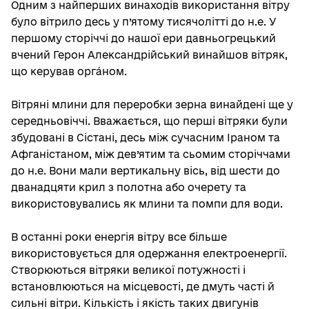
Одним з найперших винаходів використання вітру
було вітрило десь у п’ятому тисячолітті до н.е. У
першому сторіччі до нашої ери давньогрецький
вчений Герон Александрійський винайшов вітряк,
що керував орга́ном.
Вітряні млини для переробки зерна винайдені ще у
середньовіччі. Вважається, що перші вітряки були
збудовані в Сістані, десь між сучасним Іраном та
Афганістаном, між дев’ятим та сьомим сторіччами
до н.е. Вони мали вертикальну вісь, від шести до
дванадцяти крил з полотна або очерету та
використовувались як млини та помпи для води.
В останні роки енергія вітру все більше
використовується для одержання електроенергії.
Створюються вітряки великої потужності і
встановлюються на місцевості, де дмуть часті й
сильні вітри. Кількість і якість таких двигунів