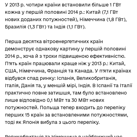
У 2013 р. чотири країни встановили більше 1 ГВт
кожна у першій половині 2014 р.: Китай (7,1 ГВт
нових доданих потужностей), Німеччина (1,8 ГВт),
Бразилія (1,3 ГВт) та Індія (1,1 ГВт).
Перша десятка вітроенергетичних країн
демонструє однакову картину у першій половині
2014 р., хоча й з трохи підвищеною ефективністю.
П’ять країн працювали краще ніж у 2013 р.: Китай,
США, Німеччина, Франція та Канада. У п’яти країнах
відбувся спад ринку: Іспанія, Великобританія,
Італія, Данія та, у меншій мірі, Індія. В Іспанії та Італії
практично повне затишшя, там було встановлено
лише відповідно 0,1 МВт та 30 МВт нових
потужностей. Польща тепер входить до переліку
перших 15 країн за встановленими потужностями,
тоді як Японія вибула з цього переліку.
Великобританія та Німеччина в найближчий час