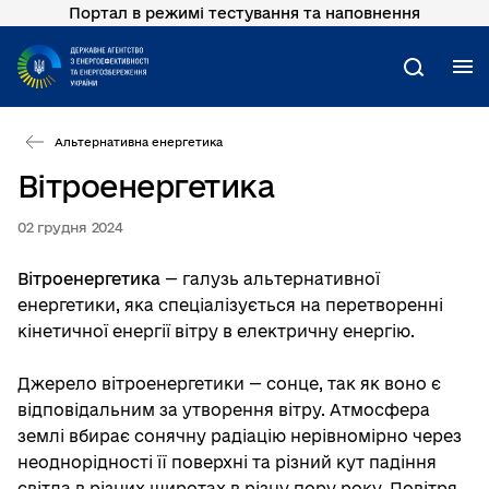
Портал в режимі тестування та наповнення
Перейти
до
основного
М
Пошук
вмісту
Альтернативна енергетика
Вітроенергетика
02 грудня 2024
Вітроенергетика
— галузь альтернативної
енергетики, яка спеціалізується на перетворенні
кінетичної енергії вітру в електричну енергію.
Джерело вітроенергетики — сонце, так як воно є
відповідальним за утворення вітру. Атмосфера
землі вбирає сонячну радіацію нерівномірно через
неоднорідності її поверхні та різний кут падіння
світла в різних широтах в різну пору року. Повітря