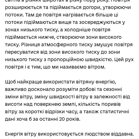
розширюється та підіймається догори, утворюючи
потоки. Там де повітря нагрівається більше ці
потоки підіймаються вище та зосереджуються у
зонах низького тиску, а холодніше повітря
підіймається нижче, створюючи зони високого
тиску. Різниця атмосферного тиску змушує повітря
пересуватися від зони високого тиску до зони
низького тиску з пропорційною швидкістю. Цей рух
повітря і є тим, що ми називаємо вітром.
Щоб найкраще використати вітряну енергію,
важливо досконало розуміти добові та сезонні
зміни вітру, зміну швидкості вітру в залежності від
висоти над поверхнею землі, кількість поривів
вітру за короткі відрізки часу, а також статистичні
дані хоча б за останні 20 років.
Енергія вітру використовується людством віддавна.