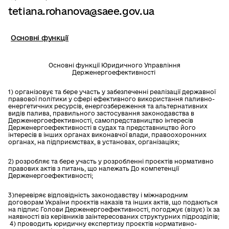
tetiana.rohanova@saee.gov.ua
Основні функції
Основні функції Юридичного Управління
Держенергоефективності
1) організовує та бере участь у забезпеченні реалізації державної
правової політики у сфері ефективного використання паливно-
енергетичних ресурсів, енергозбереження та альтернативних
видів палива, правильного застосування законодавства в
Держенергоефективності, самопредставництво інтересів
Держенергоефективності в судах та представництво його
інтересів в інших органах виконавчої влади, правоохоронних
органах, на підприємствах, в установах, організаціях;
2) розробляє та бере участь у розробленні проєктів нормативно
правових актів з питань, що належать До компетенції
Держенергоефективності;
3)перевіряє відповідність законодавству і міжнародним
договорам України проєктів наказів та інших актів, що подаються
на підпис Голови Держенергоефективності, погоджує (візує) їх за
наявності віз керівників заінтересованих структурних підрозділів;
4) проводить юридичну експертизу проєктів нормативно-