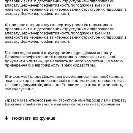
правових актів, підготовлених структурними підрозділами
апарату Держенергоефективності, погоджує (візує) їх за
наявності віз керівників заінтересованих структурних підрозділів
апарату Держенергоефективності;
4) проводить юридичну експертизу проєктів нормативно-
правових актів, підготовлених структурними підрозділами
апарату Держенергоефективності, погоджує (візує) їх за
наявності віз керівників заінтересованих структурних підрозділів
апарату Держенергоефективності;
5) переглядає разом структурними підрозділами апарату
Держенергоефективності нормативно-правові акти та інші
документи 3 питань, що належать до його компетенції, з метою
приведення їх у відповідність із законодавством;
6) інформує Голову Держенергоефективності про необхідність
вжиття заходів для внесення змін до нормативно-правових актів
та інших документів, визнання їх такими, що втратили чинність,
або скасування;
7)разом із заінтересованими структурними підрозділами апарату
Держенергоефективності узагальнює практику застосування
законодавства у сфері ефективного використання паливно-
енергетичних
Показати всі функції
ресурсів, енергозбереження та альтернативних видів палива,
готує пропозиції щодо його вдосконалення, подає їх на розгляд
Голови Держенергоефективності для вирішення питання щодо