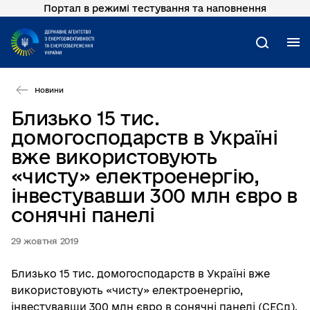
Портал в режимі тестування та наповнення
Перейти
до
основного
М
Пошук
вмісту
Новини
Близько 15 тис.
домогосподарств в Україні
вже використовують
«чисту» електроенергію,
інвестувавши 300 млн євро в
сонячні панелі
29 жовтня 2019
Близько 15 тис. домогосподарств в Україні вже
використовують «чисту» електроенергію,
інвестувавши 300 млн євро в сонячні панелі (СЕСд).