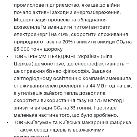
промислове підприємство, яке ще до війни
почало активні заходи з енергозбереження.
Модернізація процесів та обладнання
дозволила їм зменшити питомі витрати
електроенергії на 40%, скоротити споживання
природного газу на 20% і знизити викиди CO₂ на
85 000 тонн щороку.
ТОВ «ТРІВІУМ ПЕКЕДЖІНГ Україна» (Біла
Церква) демонструє, що енергоефективність —
це справжня бізнес-філософія. Завдяки
світлодіодному освітленню компанія зменшила
споживання електроенергії на 44 МВт·год на рік,
а утилізація зайвого тепла дозволила
скоротити використання газу на 175 МВт·год і
знизити викиди CO₂ на 33 тонни. І це лише
маленька частина того, що було зроблено.
ТОВ «Київгума» та Київська макаронна фабрика
– також серед лідерів із вражаючими