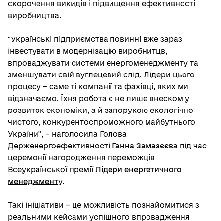
скорочення викидів і підвищення ефективності
виробництва.
"Українські підприємства повинні вже зараз
інвестувати в модернізацію виробнитцв,
впроваджувати системи енергоменеджменту та
зменшувати свій вуглецевий слід. Лідери цього
процесу – саме ті компанії та фахівці, яких ми
відзначаємо. Їхня робота є не лише внеском у
розвиток економіки, а й запорукою екологічно
чистого, конкурентоспроможного майбутнього
України", – наголосила Голова
Держенергоефективності
Ганна Замазєєв
а під час
церемонії нагородження переможців
Всеукраїнської премії
Лідери енергетичного
менеджмент
у.
Такі ініціативи – це можливість познайомитися з
реальними кейсами успішного впровадження