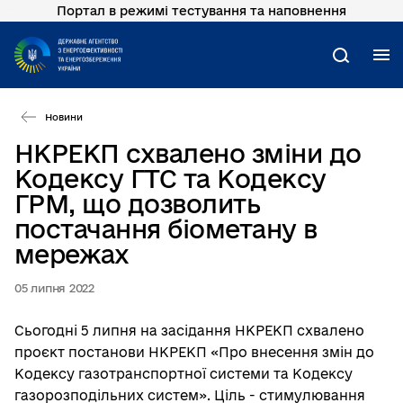
Портал в режимі тестування та наповнення
Перейти
до
основного
М
Пошук
вмісту
Новини
НКРЕКП схвалено зміни до
Кодексу ГТС та Кодексу
ГРМ, що дозволить
постачання біометану в
мережах
05 липня 2022
Сьогодні 5 липня на засідання НКРЕКП схвалено
проєкт постанови НКРЕКП «Про внесення змін до
Кодексу газотранспортної системи та Кодексу
газорозподільних систем». Ціль - стимулювання