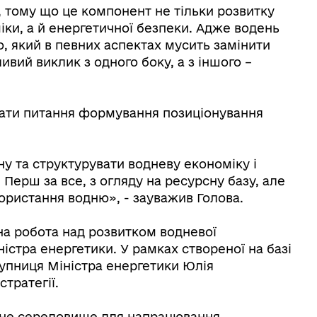
 тому що це компонент не тільки розвитку
іки, а й енергетичної безпеки. Адже водень
, який в певних аспектах мусить замінити
ивий виклик з одного боку, а з іншого –
вати питання формування позиціонування
у та структурувати водневу економіку і
. Перш за все, з огляду на ресурсну базу, але
ористання водню», - зауважив Голова.
на робота над розвитком водневої
ністра енергетики. У рамках створеної на базі
тупниця Міністра енергетики Юлія
тратегії.
не середовище для напрацювання