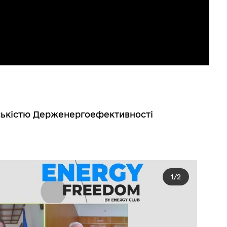
адськістю Держенергоефективності
1
/
2