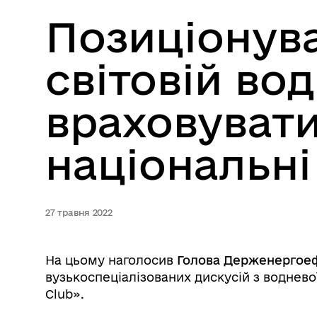
Позиціонува
світовій во
враховувати
національні
27 травня 2022
На цьому наголосив
Голова Держенергоеф
вузькоспеціалізованих дискусій з воднево
Club».