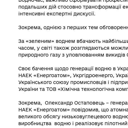
подальших дій стосовно трансформації е
інтенсивні експертні дискусії.
Зокрема, однією з перших тем обговоренн
За «зеленим» воднем вбачають найбільши
часом, у світі також розглядаються можлив
природного газу з уловлюванням викидів
Своє бачення щодо генерації водню в Укра
НАЕК «Енергоатом», Укргідроенерго, Украї
Українського союзу промисловців і підпри
України та ТОВ «Хімічна технологічна комп
Зокрема, Олександр Остаповець – генера
НАЕК «Енергоатом» повідомив, що атомна
великого обсягу низьковуглецевого водню
виробництва водню і реалізовує пілотний