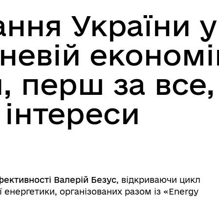
ння України у
дневій економі
, перш за все,
 інтереси
ективності Валерій Безус
, відкриваючи цикл
ї енергетики, організованих разом із «Energy