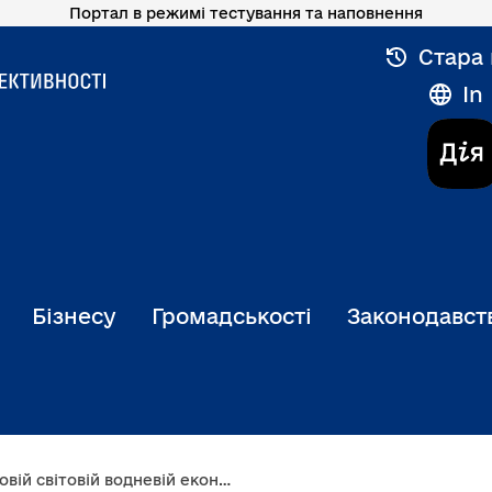
Портал в режимі тестування та наповнення
Стара 
In
Бізнесу
Громадськості
Законодавст
іці має враховувати, перш за все, національні інтереси