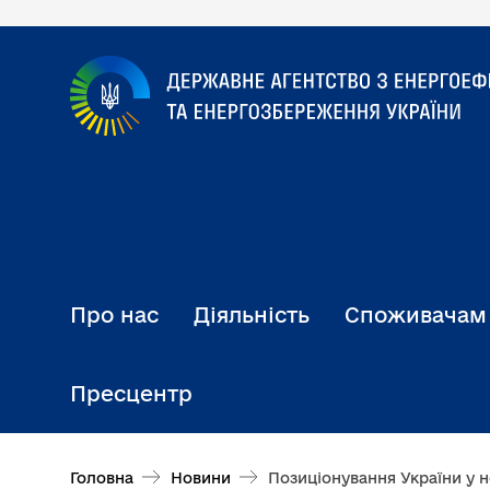
Перейти
до
основного
вмісту
Про нас
Діяльність
Споживачам
Пресцентр
Головна
Новини
Позиціонування України у новій світовій водневій економ