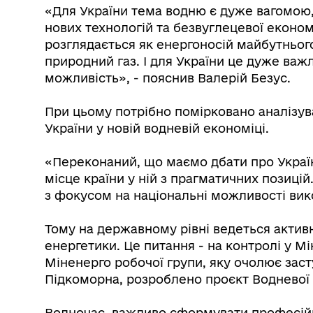
«Для України тема водню є дуже вагомою,
нових технологій та безвуглецевої економ
розглядається як енергоносій майбутнього
природний газ. І для України це дуже важл
можливість», - пояснив Валерій Безус.
При цьому потрібно помірковано аналізу
України у новій водневій економіці.
«Переконаний, що маємо дбати про Україн
місце країни у ній з прагматичних позицій
з фокусом на національні можливості вик
Тому на державному рівні ведеться актив
енергетики. Це питання - на контролі у Мі
Міненерго робочої групи, яку очолює зас
Підкоморна, розроблено проєкт Водневої с
Водночас, важливо сформувати професій