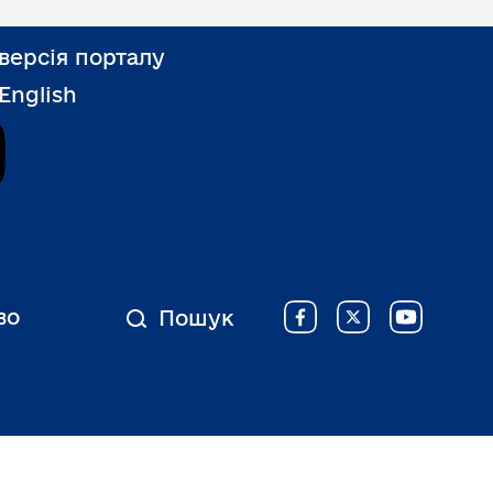
версія порталу
 English
Дія
во
Пошук