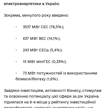
електроенергетики в Україні.
Зокрема, минулого року введено:
- 3537 МВт СЕС (78,5%);
- 637 МВт ВЕС (14,1%);
- 243 МВт СЕСд (5,4%);
- 15 МВт мініГЕС (0,33%);
- 73 МВт потужностей із використанням
біомаси/біогазу (1,6%).
Завдяки інвестиціям, активності бізнесу, стимулам
та освоєнню потенціалу цієї сфери за рік Україна
піднялася на 8-е місце у рейтингу інвестиційної
привабливості «зеленої» енергетики країн, що