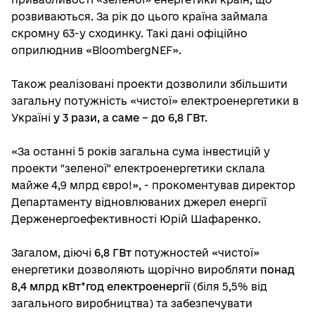
розвиваються. За рік до цього країна займала
скромну 63-у сходинку. Такі дані офіційно
оприлюднив «BloombergNEF».
Також реалізовані проекти дозволили збільшити
загальну потужність «чистої» електроенергетики в
Україні
у 3 рази, а саме – до 6,8 ГВт.
«За останні 5 років загальна сума інвестицій у
проекти "зеленої" електроенергетики склала
майже 4,9 млрд євро!», - прокоментував директор
Департаменту відновлюваних джерел енергії
Держенергоефективності Юрій Шафаренко.
Загалом, діючі
6,8 ГВт
потужностей «чистої»
енергетики дозволяють щорічно виробляти
понад
8,4 млрд кВт*год електроенергії
(біля 5,5% від
загального виробництва) та забезпечувати