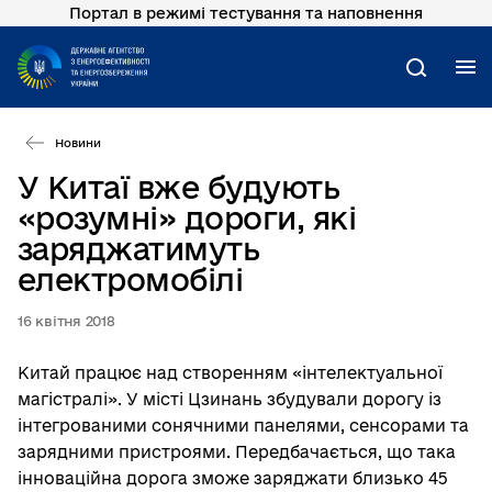
Портал в режимі тестування та наповнення
Перейти
до
основного
М
Пошук
вмісту
Новини
У Китаї вже будують
«розумні» дороги, які
заряджатимуть
електромобілі
16 квітня 2018
Китай працює над створенням «інтелектуальної
магістралі». У місті Цзинань збудували дорогу із
інтегрованими сонячними панелями, сенсорами та
зарядними пристроями. Передбачається, що така
інноваційна дорога зможе заряджати близько 45