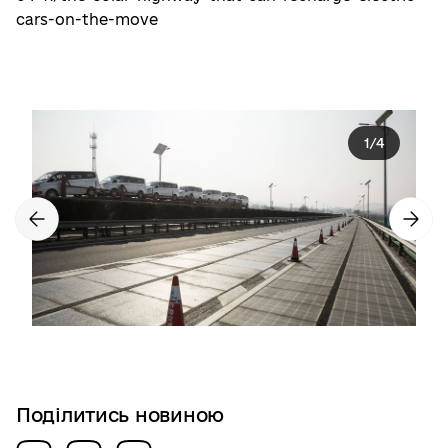
cars-on-the-move
1
/
4
Поділитись новиною