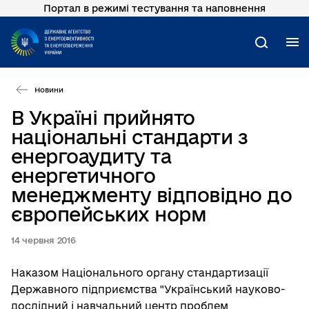
Портал в режимі тестування та наповнення
Перейти
до
основного
М
Пошук
вмісту
Новини
В Україні прийнято
національні стандарти з
енергоаудиту та
енергетичного
менеджменту відповідно до
європейських норм
14 червня 2016
Наказом Національного органу стандартизації
Державного підприємства "Український науково-
дослідний і навчальний центр проблем